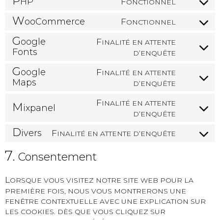
P
F
HP
ONCTIONNEL
W
F
ooCommerce
ONCTIONNEL
G
F
oogle
INALITÉ EN ATTENTE
Fonts
D’ENQUÊTE
G
F
oogle
INALITÉ EN ATTENTE
Maps
D’ENQUÊTE
F
INALITÉ EN ATTENTE
M
ixpanel
D’ENQUÊTE
D
F
ivers
INALITÉ EN ATTENTE D’ENQUÊTE
7.
Consentement
L
ORSQUE VOUS VISITEZ NOTRE SITE WEB POUR LA
PREMIÈRE FOIS, NOUS VOUS MONTRERONS UNE
FENÊTRE CONTEXTUELLE AVEC UNE EXPLICATION SUR
LES COOKIES. DÈS QUE VOUS CLIQUEZ SUR