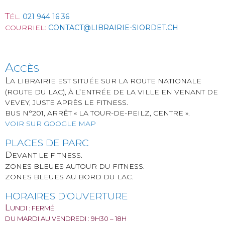
T
ÉL.
021 944 16 36
COURRIEL:
CONTACT@LIBRAIRIE-SIORDET.CH
A
CCÈS
L
A LIBRAIRIE EST SITUÉE SUR LA ROUTE NATIONALE
(ROUTE DU LAC), À L’ENTRÉE DE LA VILLE EN VENANT DE
VEVEY, JUSTE APRÈS LE FITNESS.
BUS N°201, ARRÊT « LA TOUR-DE-PEILZ, CENTRE ».
VOIR SUR GOOGLE MAP
​PLACES DE PARC
D
EVANT LE FITNESS.
ZONES BLEUES AUTOUR DU FITNESS.
ZONES BLEUES AU BORD DU LAC.
HORAIRES D'OUVERTURE
L
UNDI : FERMÉ
DU MARDI AU VENDREDI : 9H30 – 18H