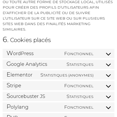
OU TOUTE AUTRE FORME DE STOCKAGE LOCAL, UTILISÉS
POUR CRÉER DES PROFILS D’UTILISATEURS AFIN
D’AFFICHER DE LA PUBLICITÉ OU DE SUIVRE
L’UTILISATEUR SUR CE SITE WEB OU SUR PLUSIEURS
SITES WEB DANS DES FINALITÉS MARKETING
SIMILAIRES.
6.
Cookies placés
W
F
ordPress
ONCTIONNEL
G
S
oogle Analytics
TATISTIQUES
E
S
lementor
TATISTIQUES (ANONYMES)
S
F
tripe
ONCTIONNEL
S
S
ourcebuster JS
TATISTIQUES
P
F
olylang
ONCTIONNEL